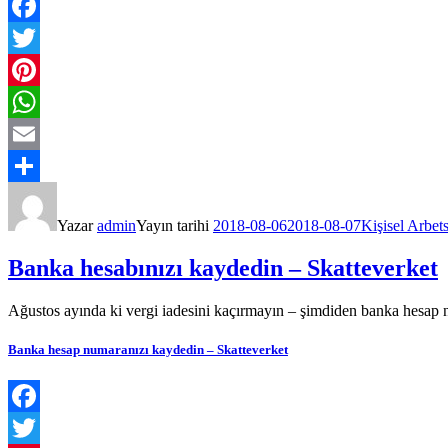
Facebook
Twitter
Pinterest
WhatsApp
Email
Share
Yazar
admin
Yayın tarihi
2018-08-06
2018-08-07
Kişisel Arbet
Banka hesabınızı kaydedin – Skatteverket
Ağustos ayında ki vergi iadesini kaçırmayın – şimdiden banka hesap nu
Banka hesap numaranızı kaydedin – Skatteverket
Facebook