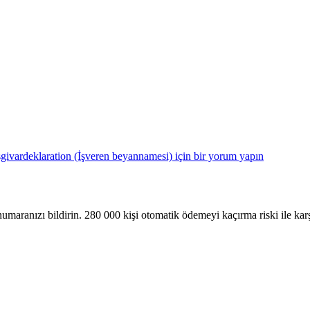
sgivar­deklaration (İşveren beyannamesi) için
bir yorum yapın
maranızı bildirin. 280 000 kişi otomatik ödemeyi kaçırma riski ile karş