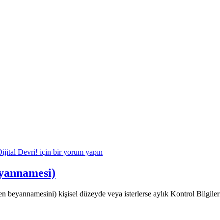
ital Devri! için
bir yorum yapın
eyannamesi)
ren beyannamesini) kişisel düzeyde veya isterlerse aylık Kontrol Bilgile