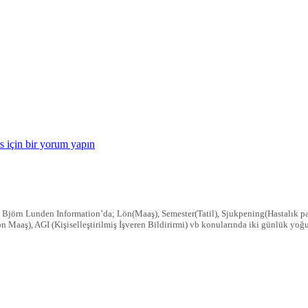
s için
bir yorum yapın
 Björn Lunden Information’da; Lön(Maaş), Semester(Tatil), Sjukpening(Hastalık par
on Maaş), AGI (Kişiselleştirilmiş İşveren Bildirirmi) vb konularında iki günlük yoğ