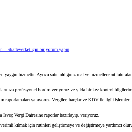
n – Skatteverket için
bir yorum yapın
ygın hizmettir. Ayrıca satın aldığınız mal ve hizmetlere ait faturaları
larınıza profesyonel bordro veriyoruz ve yılda bir kez kontrol bilgiler
m raporlamaları yapıyoruz. Vergiler, harçlar ve KDV ile ilgili işlemler
 İsveç Vergi Dairesine raporlar hazırlayıp, veriyoruz.
imli kılmak için rutinleri geliştirmeye ve değiştirmeye yardımcı olur