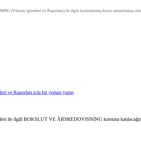
ılsonu işlemleri ve Raporları) ile ilgili hızlandırmış kursu tamamlamış old
eri ve Raporları için
bir yorum yapın
lemleri ile ilgili BOKSLUT VE ÅRSREDOVISNING kursuna katılacağım. 