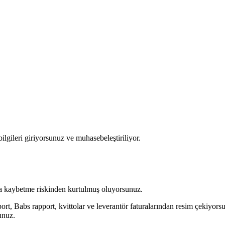
bilgileri giriyorsunuz ve muhasebeleştiriliyor.
da kaybetme riskinden kurtulmuş oluyorsunuz.
rt, Babs rapport, kvittolar ve leverantör faturalarından resim çekiyo
unuz.