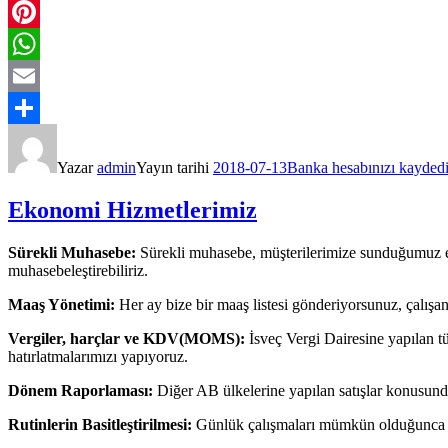
Twitter
Pinterest
WhatsApp
Email
Share
Yazar
admin
Yayın tarihi
2018-07-13
Banka hesabınızı kaydedi
Ekonomi Hizmetlerimiz
Sürekli Muhasebe:
Sürekli muhasebe, müşterilerimize sunduğumuz en ya
muhasebeleştirebiliriz.
Maaş Yönetimi:
Her ay bize bir maaş listesi gönderiyorsunuz, çalışan
Vergiler, harçlar ve KDV(MOMS):
İsveç Vergi Dairesine yapılan tü
hatırlatmalarımızı yapıyoruz.
Dönem Raporlaması:
Diğer AB ülkelerine yapılan satışlar konusunda
Rutinlerin Basitleştirilmesi:
Günlük çalışmaları mümkün olduğunca ver