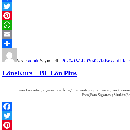
Facebook
Twitter
Pinterest
WhatsApp
Email
Share
Yazar
admin
Yayın tarihi
2020-02-14
2020-02-14
Bokslut I Kur
LöneKurs – BL Lön Plus
Yeni kanunlar çerçevesinde, İsveç’in önemli proğram ve eğitim kurumu
Fora(Fora Sigortası) Slutlön(S
Facebook
Twitter