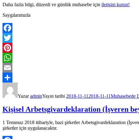
Daha fazla bilgi, düzenli ve günlük muhasebe için
iletişim kurun!
Saygılarımızla
Facebook
Twitter
Pinterest
WhatsApp
Email
Share
Yazar
admin
Yayın tarihi
2018-11-11
2018-11-11
Muhasebede Dij
Kişisel Arbetsgivar­deklaration (İşveren b
1 Temmuz 2018 itibariyle, bazi şirketler Arbetsgivar­deklaration (İşve
şirketler için uygulanacaktır.