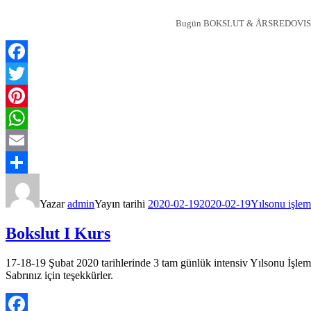
Bugün BOKSLUT & ÅRSREDOVISNING (Y
Facebook
Twitter
Pinterest
WhatsApp
Email
Share
Yazar
admin
Yayın tarihi
2020-02-19
2020-02-19
Yılsonu işleml
Bokslut I Kurs
17-18-19 Şubat 2020 tarihlerinde 3 tam günlük intensiv Yılsonu İş
Sabrınız için teşekkürler.